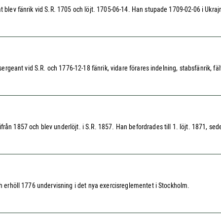
t blev fänrik vid S.R. 1705 och löjt. 1705-06-14. Han stupade 1709-02-06 i Ukrajn
sergeant vid S.R. och 1776-12-18 fänrik, vidare förares indelning, stabsfänrik, fäl
rån 1857 och blev underlöjt. i S.R. 1857. Han befordrades till 1. löjt. 1871, sed
ch erhöll 1776 undervisning i det nya exercisreglementet i Stockholm.