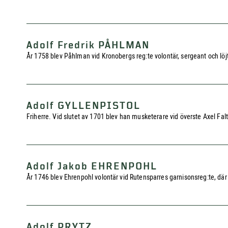
Adolf Fredrik PÅHLMAN
År 1758 blev Påhlman vid Kronobergs reg:te volontär, sergeant och löjt
Adolf GYLLENPISTOL
Friherre. Vid slutet av 1701 blev han musketerare vid överste Axel Falt
Adolf Jakob EHRENPOHL
År 1746 blev Ehrenpohl volontär vid Rutensparres garnisonsreg:te, där 
Adolf PRYTZ