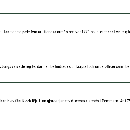
. Han tjänstgjorde fyra år i franska armén och var 1773 souslieutenant vid reg:t
zburgs värvade reg:te, där han befordrades till korpral och underofficer samt be
han blev fänrik och löjt. Han gjorde tjänst vid svenska armén i Pommern. År 1758 