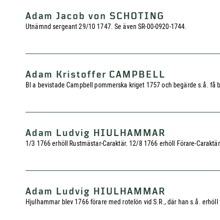
Adam Jacob von SCHOTING
Utnämnd sergeant 29/10 1747. Se även SR-00-0920-1744.
Adam Kristoffer CAMPBELL
Bl a bevistade Campbell pommerska kriget 1757 och begärde s.å. få bliva
Adam Ludvig HIULHAMMAR
1/3 1766 erhöll Rustmästar-Caraktär. 12/8 1766 erhöll Förare-Caraktär
Adam Ludvig HIULHAMMAR
Hjulhammar blev 1766 förare med rotelön vid S.R., där han s.å. erhöll f