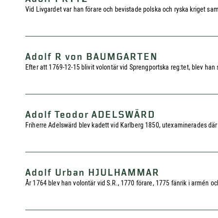
Vid Livgardet var han förare och bevistade polska och ryska kriget sam
Adolf R von BAUMGARTEN
Efter att 1769-12-15 blivit volontär vid Sprengportska reg:tet, blev han 
Adolf Teodor ADELSWÄRD
Friherre Adelswärd blev kadett vid Karlberg 1850, utexaminerades därif
Adolf Urban HJULHAMMAR
År 1764 blev han volontär vid S.R., 1770 förare, 1775 fänrik i armén o