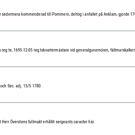
var sedermera kommenderad till Pommern, deltog i anfallet på Anklam, gjorde 1
reg:te, 1695-12-05 reg:tskvartermästare vid generalguvernören, fältmarskalken Me
8 och Sec. adj. 15/5 1780.
 Herr Överstens fullmakt erhållit sergeants caracter här.