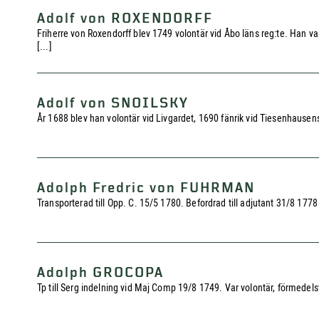
Adolf von ROXENDORFF
Friherre von Roxendorff blev 1749 volontär vid Åbo läns reg:te. Han 
[...]
Adolf von SNOILSKY
År 1688 blev han volontär vid Livgardet, 1690 fänrik vid Tiesenhausens 
Adolph Fredric von FUHRMAN
Transporterad till Opp. C. 15/5 1780. Befordrad till adjutant 31/8 177
Adolph GROCOPA
Tp till Serg indelning vid Maj Comp 19/8 1749. Var volontär, förmedelst