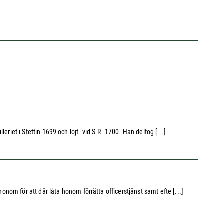
leriet i Stettin 1699 och löjt. vid S.R. 1700. Han deltog [...]
om för att där låta honom förrätta officerstjänst samt efte [...]