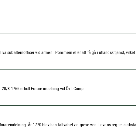
 subalternofficer vid armén i Pommern eller att få gå i utländsk tjänst, vilket 
. 20/8 1766 erhöll Förare-indelning vid Övlt Comp.
örareindelning. År 1770 blev han fältväbel vid greve von Lievens reg:te, stabsfänr