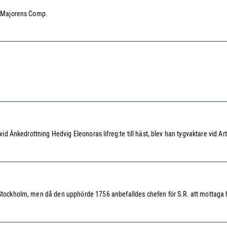
:e Majorens Comp.
id Änkedrottning Hedvig Eleonoras lifreg:te till häst, blev han tygvaktare vid Artil
 Stockholm, men då den upphörde 1756 anbefalldes chefen för S.R. att mottaga hon