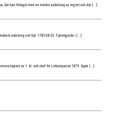
a, där han förlagts med en mindre avdelning av reg:tet och där [...]
tväbels indelning och löjt. 1782-08-23. Tjänstgjorde i [...]
ermera kapten av 1. kl. och chef för Livkompaniet 1879. Ägde [...]