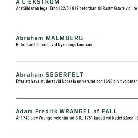
A C EKSTRÖM
Anställd utan lega. Erhöll 22/5 1819 befordran till Rustmästare vid 1
Abraham MALMBERG
Befordrad till fourier vid Nyköpings kompani.
Abraham SEGERFELT
Efter att hava studerat vid Uppsala universitet och 1696 blivit volontär v
Adam Fredrik WRANGEL af FALL
År 1748 blev Wrangel volontär vid S.R., 1751 kadett vid Kadettkåren i