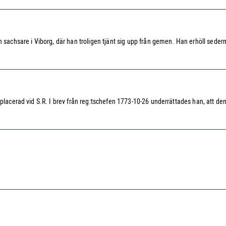
n sachsare i Viborg, där han troligen tjänt sig upp från gemen. Han erhöll sederm
placerad vid S.R. I brev från reg:tschefen 1773-10-26 underrättades han, att den