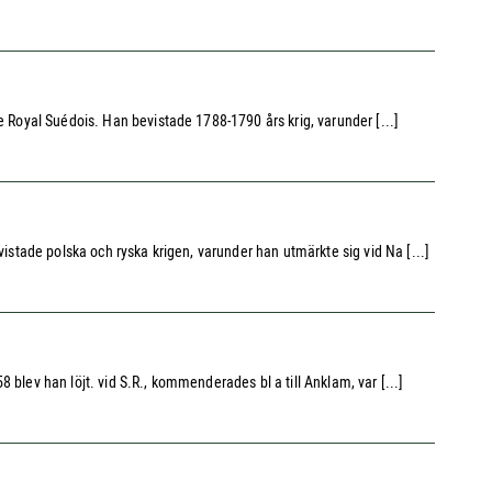
e Royal Suédois. Han bevistade 1788-1790 års krig, varunder [...]
vistade polska och ryska krigen, varunder han utmärkte sig vid Na [...]
blev han löjt. vid S.R., kommenderades bl a till Anklam, var [...]