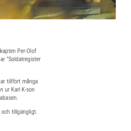
 kapten Per-Olof
r “Soldatregister
r tillfört många
en ur Karl K-son
tabasen.
och tillgängligt.