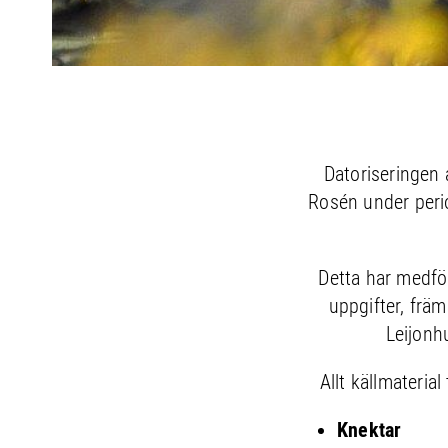
Datoriseringen 
Rosén under peri
Detta har medfö
uppgifter, främ
Leijonh
Allt källmateria
Knektar