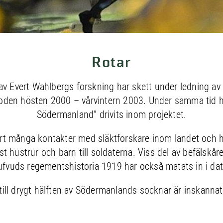
Rotar
av Evert Wahlbergs forskning har skett under ledning av
oden hösten 2000 – vårvintern 2003. Under samma tid ha
Södermanland” drivits inom projektet.
rt många kontakter med släktforskare inom landet och ha
st hustrur och barn till soldaterna. Viss del av befälskår
ufvuds regementshistoria 1919 har också matats in i da
l till drygt hälften av Södermanlands socknar är inskannat 