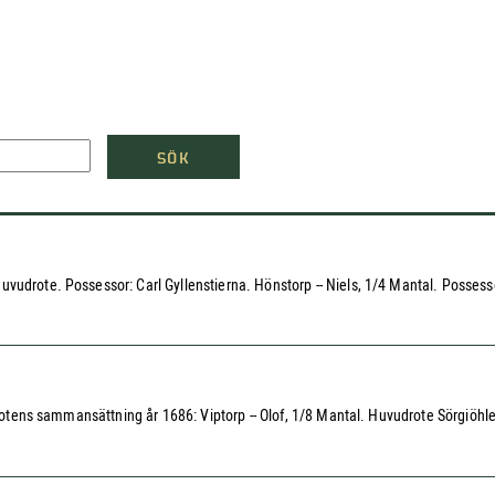
SÖK
udrote. Possessor: Carl Gyllenstierna. Hönstorp -- Niels, 1/4 Mantal. Possessor
 Rotens sammansättning år 1686: Viptorp -- Olof, 1/8 Mantal. Huvudrote Sörgiöhle