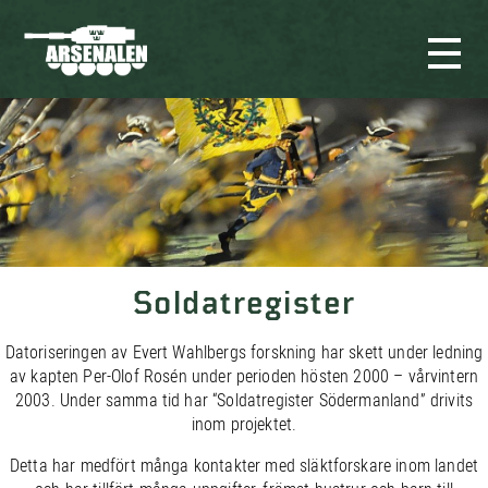
Soldatregister
Datoriseringen av Evert Wahlbergs forskning har skett under ledning
av kapten Per-Olof Rosén under perioden hösten 2000 – vårvintern
2003. Under samma tid har “Soldatregister Södermanland” drivits
inom projektet.
Detta har medfört många kontakter med släktforskare inom landet