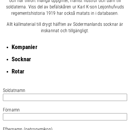
och har tillfört många uppgifter, främst hustrur och barn till
soldaterna. Viss del av befälskåren ur Karl K-son Leijonhufvuds
regementshistoria 1919 har också matats in i databasen.
Allt källmaterial till drygt hälften av Södermanlands socknar är
inskannat och tillgängligt.
Kompanier
Socknar
Rotar
Soldatnamn
Förnamn
Efternamn (patronymikon)