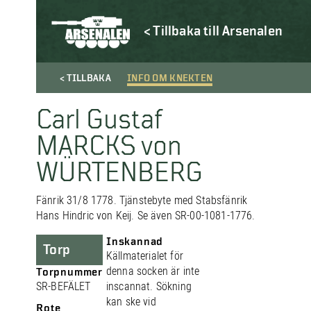
< Tillbaka till Arsenalen
< TILLBAKA
INFO OM KNEKTEN
Carl Gustaf
MARCKS von
WÜRTENBERG
Fänrik 31/8 1778. Tjänstebyte med Stabsfänrik
Hans Hindric von Keij. Se även SR-00-1081-1776.
Inskannad
Torp
Källmaterialet för
denna socken är inte
Torpnummer
SR-BEFÄLET
inscannat. Sökning
kan ske vid
Rote