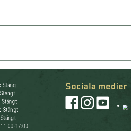
:
Stängt
Sociala medier
Stängt
:
Stängt
g:
Stängt
:
Stängt
:
11:00-17:00