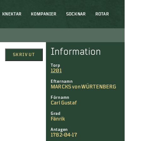
KNEKTAR
KOMPANIER
SOCKNAR
ROTAR
Information
SKRIV UT
Torp
1201
Efternamn
MARCKS von WÜRTENBERG
Förnamn
Carl Gustaf
Grad
Fänrik
Antagen
1782-04-17