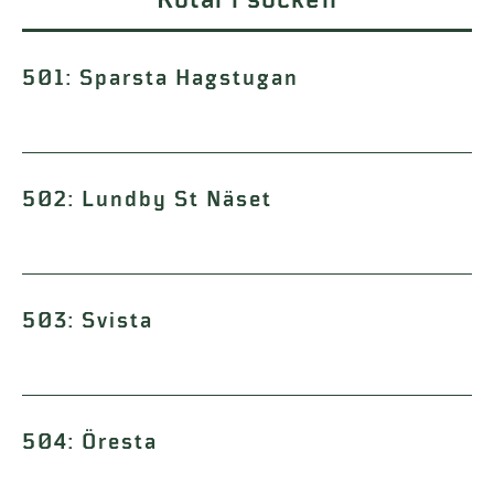
Rotar i socken
501: Sparsta Hagstugan
502: Lundby St Näset
503: Svista
504: Öresta