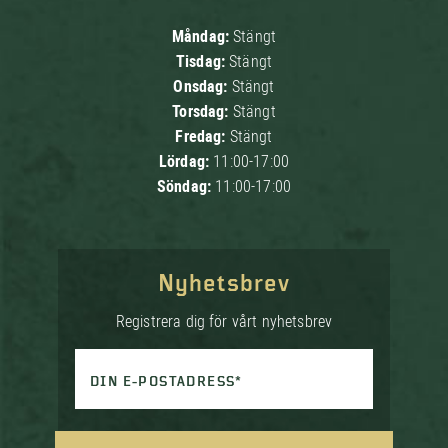
Måndag:
Stängt
Tisdag:
Stängt
Onsdag:
Stängt
Torsdag:
Stängt
Fredag:
Stängt
Lördag:
11:00-17:00
Söndag:
11:00-17:00
Nyhetsbrev
Registrera dig för vårt nyhetsbrev
DIN E-POSTADRESS*