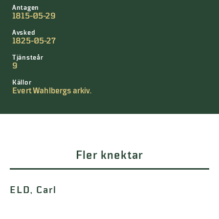
Antagen
1815-05-29
Avsked
1825-05-27
Tjänsteår
9
Källor
Evert Wahlbergs arkiv.
Fler knektar
ELD, Carl