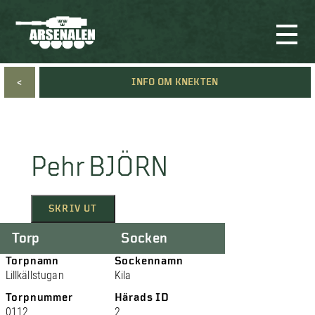
<
INFO OM KNEKTEN
Pehr BJÖRN
SKRIV UT
Torp
Socken
Torpnamn
Sockennamn
Lillkällstugan
Kila
Torpnummer
Härads ID
0112
2