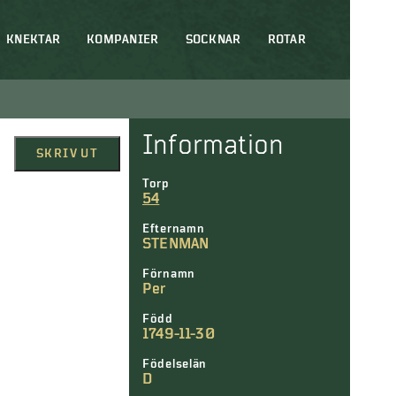
KNEKTAR
KOMPANIER
SOCKNAR
ROTAR
Information
SKRIV UT
Torp
54
Efternamn
STENMAN
Förnamn
Per
Född
1749-11-30
Födelselän
D