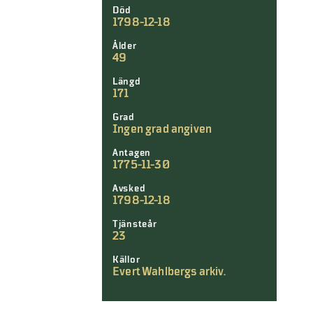
Död
1798-12-18
Ålder
49
Längd
171
Grad
Ingen grad angiven
Antagen
1775-11-30
Avsked
1798-12-18
Tjänsteår
23
Källor
Evert Wahlbergs arkiv.