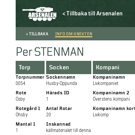
< Tillbaka till Arsenalen
< TILLBAKA
INFO OM KNEKTEN
Per STENMAN
Torp
Socken
Kompani
Torpnummer
Sockennamn
Kompaninamn
0054
Husby-Oppunda
Livkompaniet
Rote
Härads ID
Kompaninamn 2
Ösby
1
Överstens kompani
Rotegård 1
Antal Rotar
Kompaninamn kor
Öhsby
20
Livkomp
Mantal 1
Inskannad
1
källmaterialet till denna