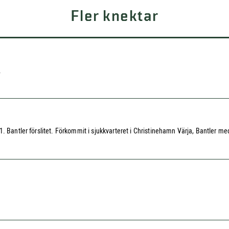
Fler knektar
.
. Bantler förslitet. Förkommit i sjukkvarteret i Christinehamn Värja, Bantler me