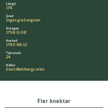
Längd
176
Grad
Ingen grad angiven
Antagen
1758-11-30
Avsked
1783-06-12
Tjänsteår
24
Källor
Evert Wahlbergs arkiv.
Fler knektar