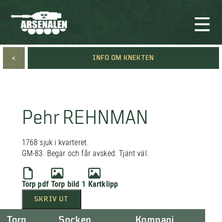
<
INFO OM KNEKTEN
Pehr REHNMAN
1768 sjuk i kvarteret.
GM-83. Begär och får avsked. Tjänt väl.
Torp pdf
Torp bild 1
Kartklipp
SKRIV UT
Torp
Socken
Kompani