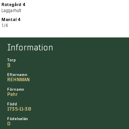
Rotegård 4
Laggarhult
Mantal 4
1/4
Information
Torp
9
Efternamn
REHNMAN
Förnamn
Pehr
Född
1735-11-30
Födelselän
D