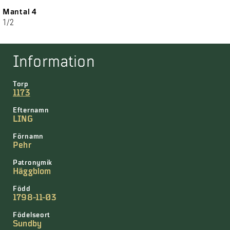
Mantal 4
1/2
Information
Torp
1173
Efternamn
LING
Förnamn
Pehr
Patronymik
Häggblom
Född
1798-11-03
Födelseort
Sundby