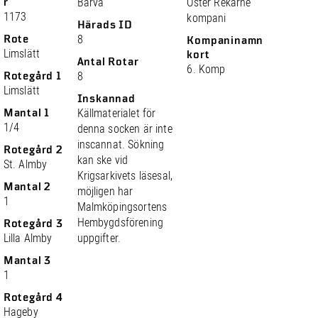
r
Barva
Öster Rekarne
1173
kompani
Härads ID
Rote
8
Kompaninamn
Limslätt
kort
Antal Rotar
6. Komp
Rotegård 1
8
Limslätt
Inskannad
Mantal 1
Källmaterialet för
1/4
denna socken är inte
inscannat. Sökning
Rotegård 2
kan ske vid
St. Almby
Krigsarkivets läsesal,
Mantal 2
möjligen har
1
Malmköpingsortens
Hembygdsförening
Rotegård 3
Lilla Almby
uppgifter.
Mantal 3
1
Rotegård 4
Hageby