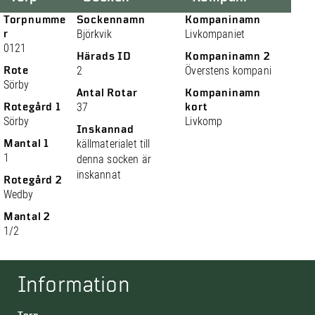
Torpnumme
Sockennamn
Kompaninamn
r
Björkvik
Livkompaniet
0121
Härads ID
Kompaninamn 2
Rote
2
Överstens kompani
Sörby
Antal Rotar
Kompaninamn
Rotegård 1
37
kort
Sörby
Livkomp
Inskannad
Mantal 1
källmaterialet till
1
denna socken är
inskannat
Rotegård 2
Wedby
Mantal 2
1/2
Information