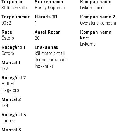
Torpnamn
Sockennamn
Kompaninamn
St Rosenkälla
Husby-Oppunda
Livkompaniet
Torpnummer
Härads ID
Kompaninamn 2
0052
1
Överstens kompani
Rote
Antal Rotar
Kompaninamn
Östorp
20
kort
Livkomp
Rotegård 1
Inskannad
Östorp
källmaterialet till
denna socken är
Mantal 1
inskannat
1/2
Rotegård 2
Hult El
Hagetorp
Mantal 2
1/4
Rotegård 3
Lönberg
Mantal 3