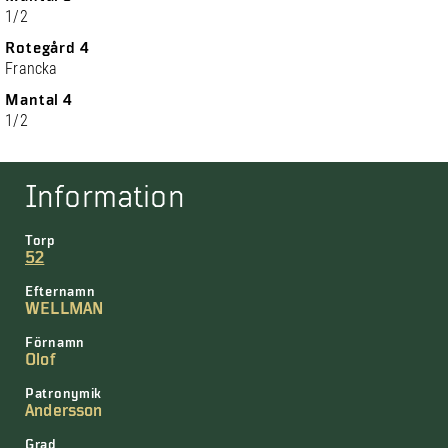
1/2
Rotegård 4
Francka
Mantal 4
1/2
Information
Torp
52
Efternamn
WELLMAN
Förnamn
Olof
Patronymik
Andersson
Grad