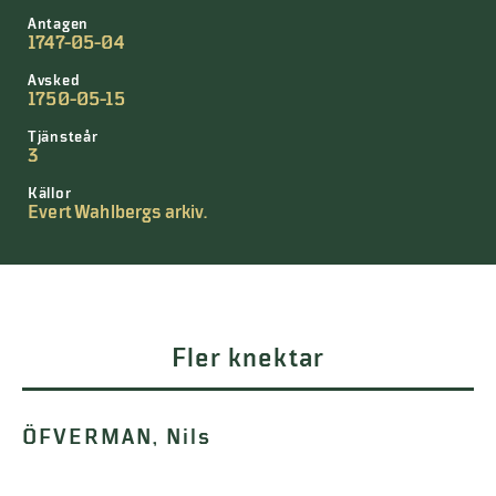
Antagen
1747-05-04
Avsked
1750-05-15
Tjänsteår
3
Källor
Evert Wahlbergs arkiv.
Fler knektar
ÖFVERMAN, Nils