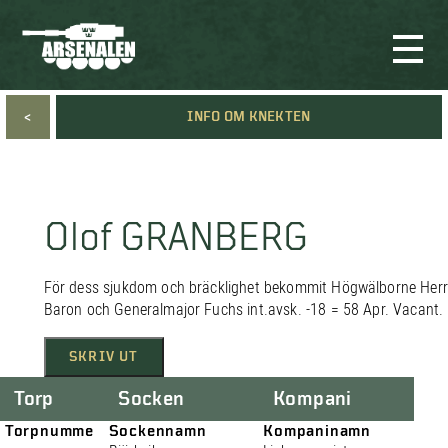
<
INFO OM KNEKTEN
Olof GRANBERG
För dess sjukdom och bräcklighet bekommit Högwälborne Herr
Baron och Generalmajor Fuchs int.avsk. -18 = 58 Apr. Vacant.
SKRIV UT
Torp
Socken
Kompani
Torpnumme
Sockennamn
Kompaninamn