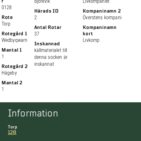
r
Björkvik
Livkompaniet
0128
Härads ID
Kompaninamn 2
Rote
2
Överstens kompani
Torp
Antal Rotar
Kompaninamn
Rotegård 1
37
kort
Wedbyqwarn
Livkomp
Inskannad
Mantal 1
källmaterialet till
1
denna socken är
inskannat
Rotegård 2
Hägeby
Mantal 2
1
Information
Torp
128