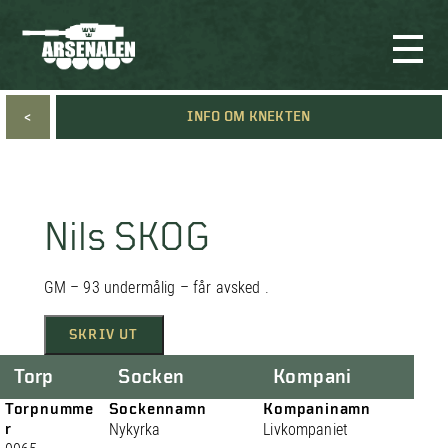
<
INFO OM KNEKTEN
Nils SKOG
GM – 93 undermålig – får avsked .
SKRIV UT
Torp
Socken
Kompani
Torpnumme
Sockennamn
Kompaninamn
r
Nykyrka
Livkompaniet