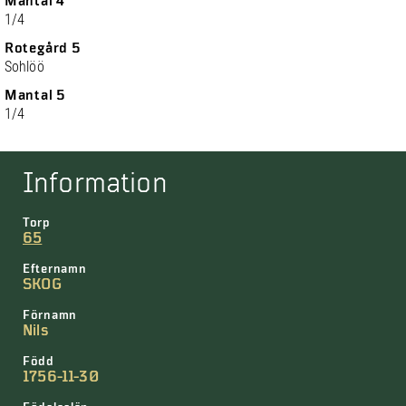
Mantal 4
1/4
Rotegård 5
Sohlöö
Mantal 5
1/4
Information
Torp
65
Efternamn
SKOG
Förnamn
Nils
Född
1756-11-30