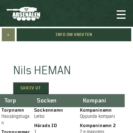
<
INFO OM KNEKTEN
Nils HEMAN
SKRIV UT
Torp
Socken
Kompani
Torpnamn
Sockennamn
Kompaninamn
Hassängstuga
Lerbo
Oppunda kompani
n
Härads ID
Kompaninamn 2
1
2:e majorens
Torpnummer