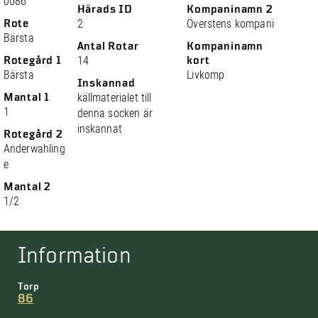
0086
Härads ID
Kompaninamn 2
Rote
2
Överstens kompani
Bärsta
Antal Rotar
Kompaninamn
Rotegård 1
14
kort
Bärsta
Livkomp
Inskannad
Mantal 1
källmaterialet till
1
denna socken är
inskannat
Rotegård 2
Anderwahling
e
Mantal 2
1/2
Information
Torp
86