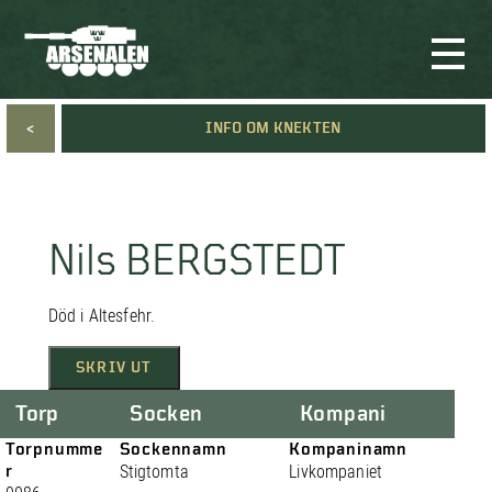
<
INFO OM KNEKTEN
Nils BERGSTEDT
Död i Altesfehr.
SKRIV UT
Torp
Socken
Kompani
Torpnumme
Sockennamn
Kompaninamn
r
Stigtomta
Livkompaniet