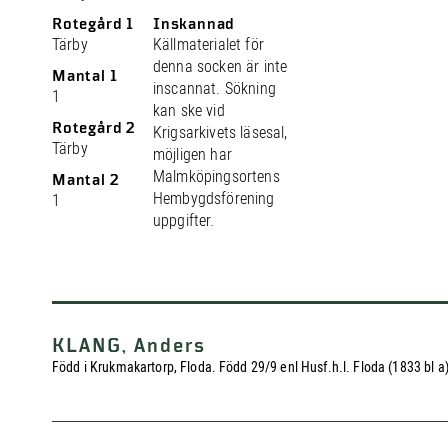
Rotegård 1
Inskannad
Tärby
Källmaterialet för
denna socken är inte
Mantal 1
inscannat. Sökning
1
kan ske vid
Rotegård 2
Krigsarkivets läsesal,
Tärby
möjligen har
Malmköpingsortens
Mantal 2
Hembygdsförening
1
uppgifter.
KLANG, Anders
Född i Krukmakartorp, Floda. Född 29/9 enl Husf.h.l. Floda (1833 bl a)