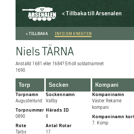
< Tillbaka till Arsenalen
< TILLBAKA
INFO OM KNEKTEN
Niels TÄRNA
Anställd 1681 eller 1684? Erhöll soldatnamnet
1690.
Torp
Socken
Kompani
Torpnamn
Sockennamn
Kompaninamn
Augustenlund
Vallby
Väster Rekarne
kompani
Torpnummer
Härads ID
0890
8
Kompaninamn kor
7. Komp
Rote
Antal Rotar
Tärby
17