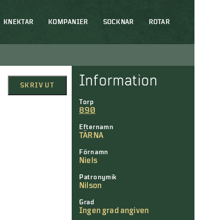
KNEKTAR
KOMPANIER
SOCKNAR
ROTAR
Information
SKRIV UT
Torp
890
Efternamn
TÄRNA
Förnamn
Niels
Patronymik
Nilson
Grad
Ingen grad angiven