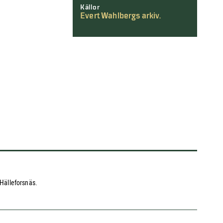
Källor
Evert Wahlbergs arkiv.
 Hälleforsnäs.