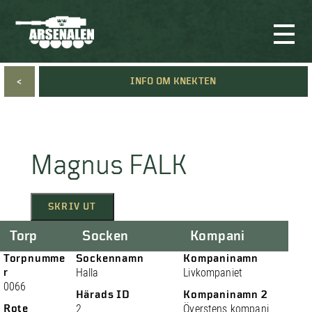
<
INFO OM KNEKTEN
Magnus FALK
SKRIV UT
Torp
Socken
Kompani
Torpnumme
Sockennamn
Kompaninamn
r
Halla
Livkompaniet
0066
Härads ID
Kompaninamn 2
Rote
2
Överstens kompani