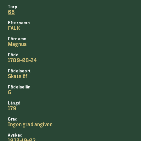
Torp
66
Efternamn
FALK
Förnamn
Magnus
Född
1789-08-24
Födelseort
Skatelöf
Födelselän
G
Längd
179
Grad
Ingen grad angiven
Avsked
1823-10-02