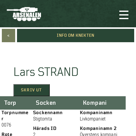
<
INFO OM KNEKTEN
Lars STRAND
SKRIV UT
Torp
Socken
Kompani
Torpnumme
Sockennamn
Kompaninamn
r
Stigtomta
Livkompaniet
0076
Härads ID
Kompaninamn 2
Rote
2
Överstens kompani