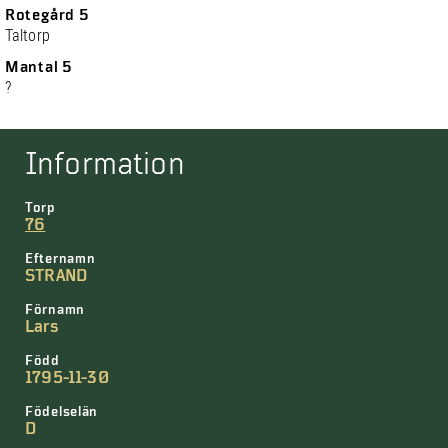
Rotegård 5
Taltorp
Mantal 5
?
Information
Torp
76
Efternamn
STRAND
Förnamn
Lars
Född
1795-11-30
Födelselän
D