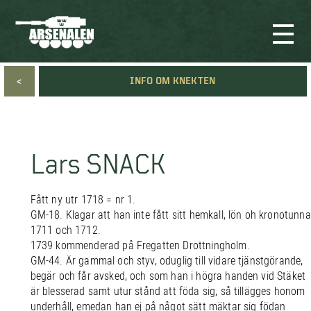
<
INFO OM KNEKTEN
Lars SNACK
Fått ny utr 1718 = nr 1.
GM-18. Klagar att han inte fått sitt hemkall, lön oh kronotunna
1711 och 1712.
1739 kommenderad på Fregatten Drottningholm.
GM-44. Är gammal och styv, oduglig till vidare tjänstgörande,
begär och får avsked, och som han i högra handen vid Stäket
är blesserad samt utur stånd att föda sig, så tillägges honom
underhåll, emedan han ej på något sätt mäktar sig födan