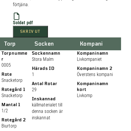
förtjäna.
Soldat pdf
SKRIV UT
Torp
Socken
Kompani
Torpnumme
Sockennamn
Kompaninamn
r
Stora Malm
Livkompaniet
0005
Härads ID
Kompaninamn 2
Rote
1
Överstens kompani
Snacketorp
Antal Rotar
Kompaninamn
Rotegård 1
29
kort
Snacketorp
Livkomp
Inskannad
Mantal 1
källmaterialet till
1/2
denna socken är
inskannat
Rotegård 2
Biurtorp