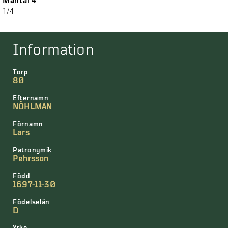
Mantal 4
1/4
Information
Torp
80
Efternamn
NÖHLMAN
Förnamn
Lars
Patronymik
Pehrsson
Född
1697-11-30
Födelselän
D