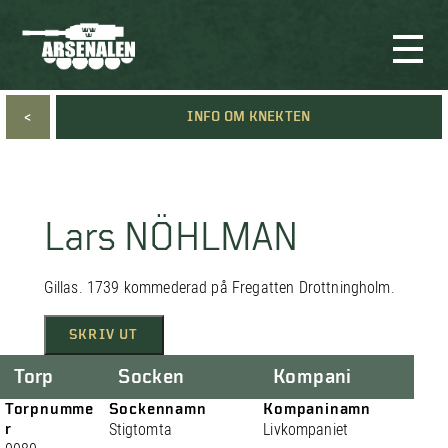
<
INFO OM KNEKTEN
Lars NÖHLMAN
Gillas. 1739 kommederad på Fregatten Drottningholm.
SKRIV UT
Torp
Socken
Kompani
Torpnumme
Sockennamn
Kompaninamn
r
Stigtomta
Livkompaniet