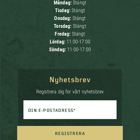
Måndag:
Stängt
Tisdag:
Stängt
Onsdag:
Stängt
Torsdag:
Stängt
Fredag:
Stängt
Lördag:
11:00-17:00
Söndag:
11:00-17:00
Nyhetsbrev
Registrera dig för vårt nyhetsbrev
DIN E-POSTADRESS*
REGISTRERA