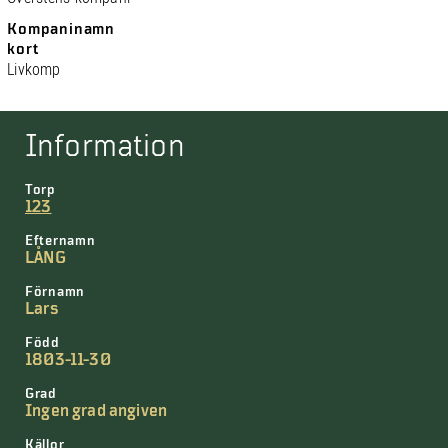
Kompaninamn
kort
Livkomp
Information
Torp
123
Efternamn
LÅNG
Förnamn
Lars
Född
1803-11-30
Grad
Ingen grad angiven
Källor