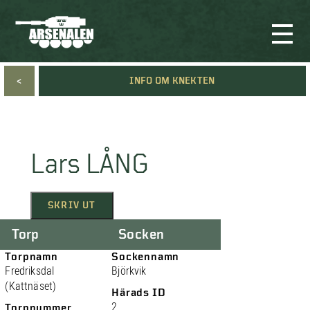
<
INFO OM KNEKTEN
Lars LÅNG
SKRIV UT
Torp
Socken
Torpnamn
Sockennamn
Fredriksdal
Björkvik
(Kattnäset)
Härads ID
2
Torpnummer