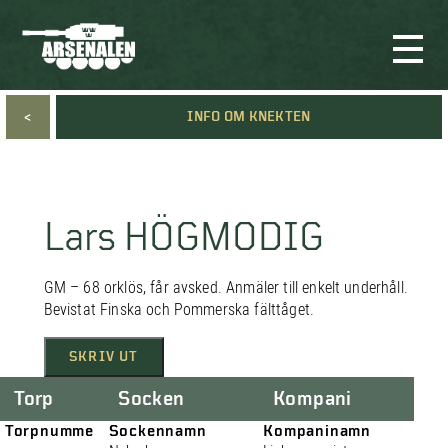
<
INFO OM KNEKTEN
Lars HÖGMODIG
GM – 68 orklös, får avsked. Anmäler till enkelt underhåll.
Bevistat Finska och Pommerska fälttåget.
SKRIV UT
Torp
Socken
Kompani
Torpnumme
Sockennamn
Kompaninamn