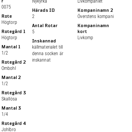
r
Nykyrka
Livkompaniet
0075
Härads ID
Kompaninamn 2
Rote
2
Överstens kompani
Högtorp
Antal Rotar
Kompaninamn
Rotegård 1
5
kort
Högtorp
Livkomp
Inskannad
Mantal 1
källmaterialet till
1/2
denna socken är
inskannat
Rotegård 2
Ombohl
Mantal 2
1/2
Rotegård 3
Skallösa
Mantal 3
1/4
Rotegård 4
Johlbro