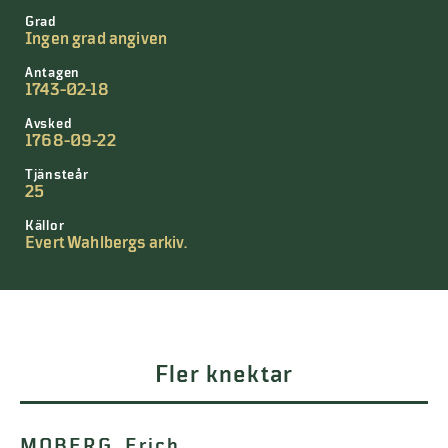
Grad
Ingen grad angiven
Antagen
1743-02-18
Avsked
1768-09-22
Tjänsteår
25
Källor
Evert Wahlbergs arkiv.
Fler knektar
MOBERG, Erich