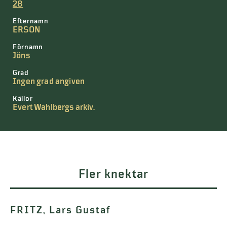
28
Efternamn
ERSON
Förnamn
Jöns
Grad
Ingen grad angiven
Källor
Evert Wahlbergs arkiv.
Fler knektar
FRITZ, Lars Gustaf