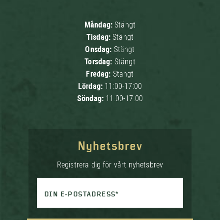
Måndag:
Stängt
Tisdag:
Stängt
Onsdag:
Stängt
Torsdag:
Stängt
Fredag:
Stängt
Lördag:
11:00-17:00
Söndag:
11:00-17:00
Nyhetsbrev
Registrera dig för vårt nyhetsbrev
DIN E-POSTADRESS*