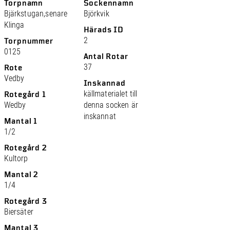
Torpnamn
Sockennamn
Bjärkstugan,senare
Björkvik
Klinga
Härads ID
2
Torpnummer
0125
Antal Rotar
37
Rote
Vedby
Inskannad
källmaterialet till
Rotegård 1
Wedby
denna socken är
inskannat
Mantal 1
1/2
Rotegård 2
Kultorp
Mantal 2
1/4
Rotegård 3
Biersäter
Mantal 3