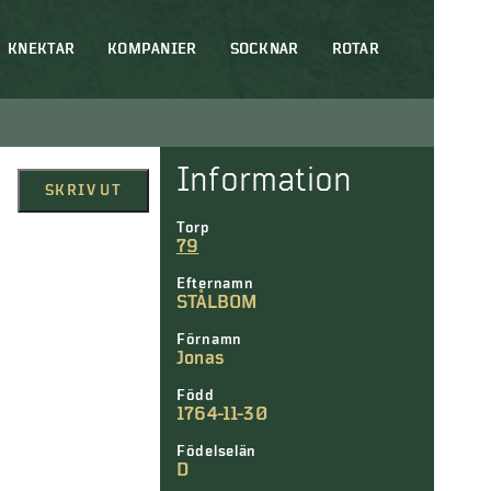
KNEKTAR
KOMPANIER
SOCKNAR
ROTAR
Information
SKRIV UT
Torp
79
Efternamn
STÅLBOM
Förnamn
Jonas
Född
1764-11-30
Födelselän
D