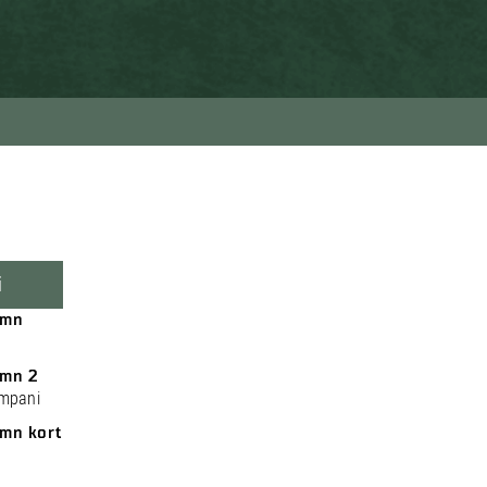
i
amn
mn 2
ompani
mn kort