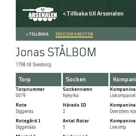
< Tillbaka till Arsenalen
< TILLBAKA
INFO OM KNEKTEN
Jonas STÅLBOM
1798 till Sveaborg.
Torp
Socken
Kompan
Torpnummer
Sockennamn
Kompanin
0079
Nykyrka
Livkompaniet
Rote
Härads ID
Kompanina
Siggenäs
2
Överstens k
Rotegård 1
Antal Rotar
Kompanina
Siggenääs
5
Livkomp