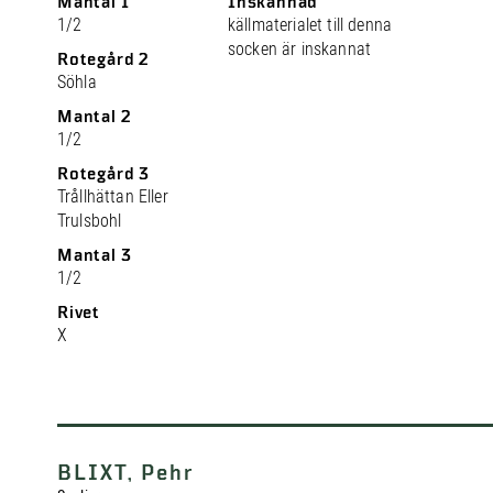
Mantal 1
Inskannad
1/2
källmaterialet till denna
socken är inskannat
Rotegård 2
Söhla
Mantal 2
1/2
Rotegård 3
Trållhättan Eller
Trulsbohl
Mantal 3
1/2
Rivet
X
BLIXT, Pehr