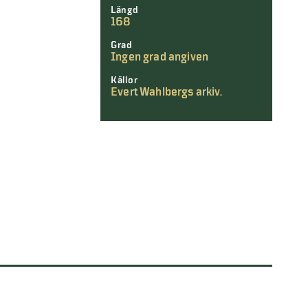
Längd
168
Grad
Ingen grad angiven
Källor
Evert Wahlbergs arkiv.