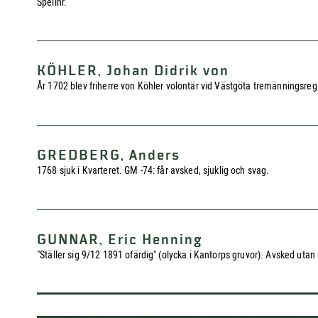
Spelinr.
KÖHLER, Johan Didrik von
År 1702 blev friherre von Köhler volontär vid Västgöta tremänningsreg:t
GREDBERG, Anders
1768 sjuk i Kvarteret. GM -74: får avsked, sjuklig och svag.
GUNNAR, Eric Henning
"Ställer sig 9/12 1891 ofärdig" (olycka i Kantorps gruvor). Avsked utan