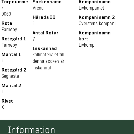
Torpnumme
Sockennamn
Kompaninamn
r
Vrena
Livkompaniet
0060
Härads ID
Kompaninamn 2
Rote
1
Överstens kompani
Farneby
Antal Rotar
Kompaninamn
Rotegård 1
7
kort
Farneby
Livkomp
Inskannad
Mantal 1
källmaterialet till
1
denna socken är
inskannat
Rotegård 2
Segnesta
Mantal 2
1
Rivet
X
Information