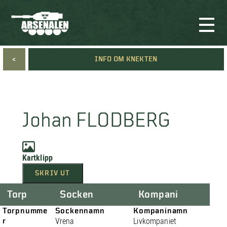
<
INFO OM KNEKTEN
Johan FLODBERG
Kartklipp
SKRIV UT
Torp
Socken
Kompani
Torpnumme
Sockennamn
Kompaninamn
r
Vrena
Livkompaniet