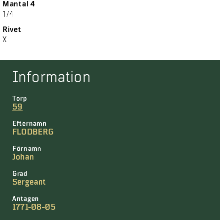
Mantal 4
1/4
Rivet
X
Information
Torp
59
Efternamn
FLODBERG
Förnamn
Johan
Grad
Sergeant
Antagen
1771-08-05