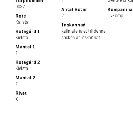
1
Överstens k
Torpnummer
0032
Antal Rotar
Kompanina
21
Livkomp
Rote
Källsta
Inskannad
källmaterialet till denna
Rotegård 1
Kielsta
socken är inskannat
Mantal 1
1
Rotegård 2
Kielsta
Mantal 2
1
Rivet
X