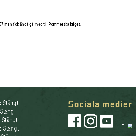
757 men fick ändå gå med till Pommerska kriget.
:
Stängt
Sociala medier
Stängt
:
Stängt
g:
Stängt