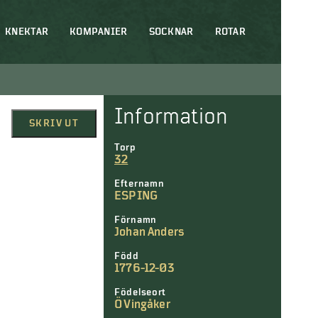
KNEKTAR
KOMPANIER
SOCKNAR
ROTAR
Information
SKRIV UT
Torp
32
Efternamn
ESPING
Förnamn
Johan Anders
Född
1776-12-03
Födelseort
Ö Vingåker