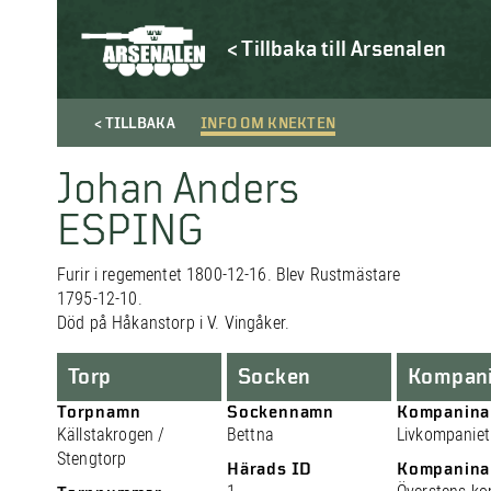
< Tillbaka till Arsenalen
< TILLBAKA
INFO OM KNEKTEN
Johan Anders
ESPING
Furir i regementet 1800-12-16. Blev Rustmästare
1795-12-10.
Död på Håkanstorp i V. Vingåker.
Torp
Socken
Kompan
Torpnamn
Sockennamn
Kompanin
Källstakrogen /
Bettna
Livkompaniet
Stengtorp
Härads ID
Kompanina