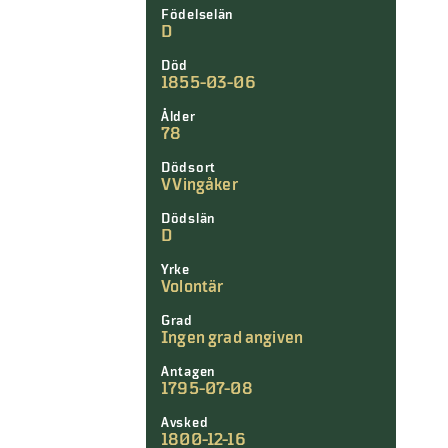
Födelselän
D
Död
1855-03-06
Ålder
78
Dödsort
V Vingåker
Dödslän
D
Yrke
Volontär
Grad
Ingen grad angiven
Antagen
1795-07-08
Avsked
1800-12-16