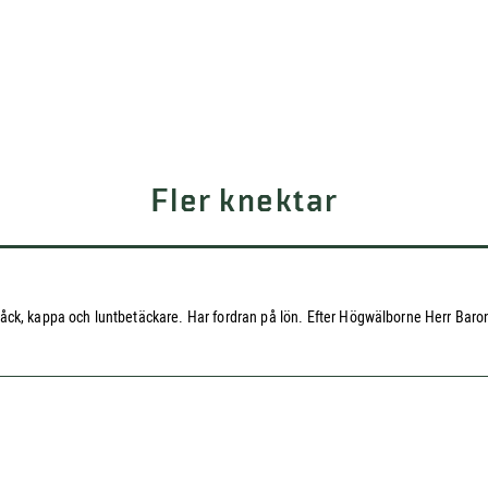
Fler knektar
ck, kappa och luntbetäckare. Har fordran på lön. Efter Högwälborne Herr Baron 