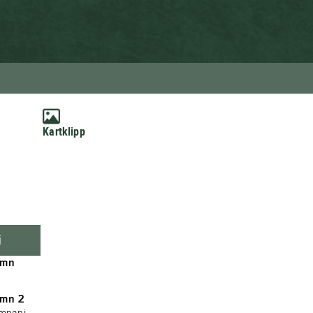
Kartklipp
i
amn
mn 2