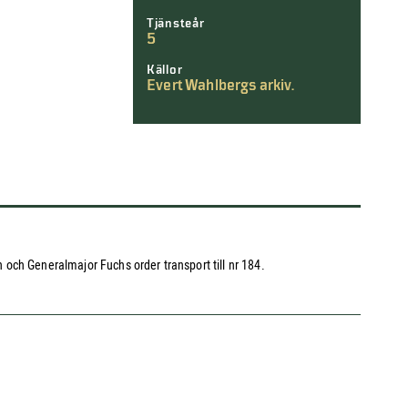
Tjänsteår
5
Källor
Evert Wahlbergs arkiv.
och Generalmajor Fuchs order transport till nr 184.