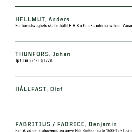
HELLMUT, Anders
För huvudsvaghets skull erhållit H.H.B o Gmj F.s interna avsked. Vacan
THUNFORS, Johan
Tp till nr 384? I tj 1778.
HÅLLFAST, Olof
FABRITIUS / FABRICE, Benjamin
Fänrik vid generalguvernören greve Nils Bielkes reg:te 1688-12-31 samt t