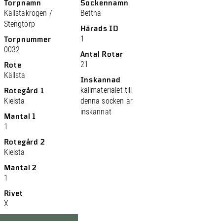
Torpnamn
Sockennamn
Källstakrogen /
Bettna
Stengtorp
Härads ID
1
Torpnummer
0032
Antal Rotar
21
Rote
Källsta
Inskannad
källmaterialet till
Rotegård 1
Kielsta
denna socken är
inskannat
Mantal 1
1
Rotegård 2
Kielsta
Mantal 2
1
Rivet
X