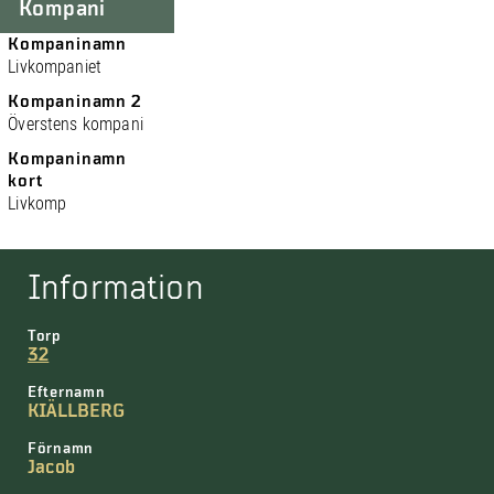
Kompani
Kompaninamn
Livkompaniet
Kompaninamn 2
Överstens kompani
Kompaninamn
kort
Livkomp
Information
Torp
32
Efternamn
KIÄLLBERG
Förnamn
Jacob