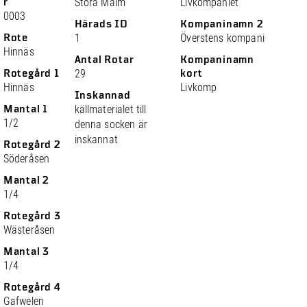
r
Stora Malm
Livkompaniet
0003
Härads ID
Kompaninamn 2
Rote
1
Överstens kompani
Hinnäs
Antal Rotar
Kompaninamn
Rotegård 1
29
kort
Hinnäs
Livkomp
Inskannad
Mantal 1
källmaterialet till
1/2
denna socken är
inskannat
Rotegård 2
Söderåsen
Mantal 2
1/4
Rotegård 3
Wästeråsen
Mantal 3
1/4
Rotegård 4
Gafwelen