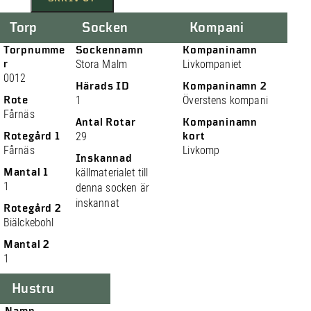
Torp
Socken
Kompani
Torpnumme
Sockennamn
Kompaninamn
r
Stora Malm
Livkompaniet
0012
Härads ID
Kompaninamn 2
Rote
1
Överstens kompani
Fårnäs
Antal Rotar
Kompaninamn
Rotegård 1
29
kort
Fårnäs
Livkomp
Inskannad
Mantal 1
källmaterialet till
1
denna socken är
inskannat
Rotegård 2
Biälckebohl
Mantal 2
1
Hustru