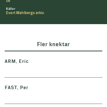
16
Källor
Evert Wahlbergs arkiv.
Fler knektar
ARM, Eric
FAST, Per