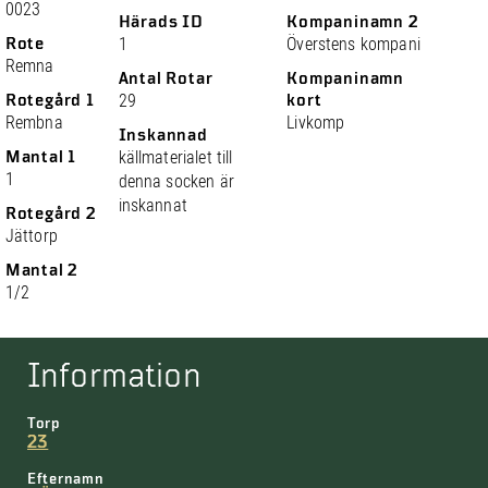
0023
Härads ID
Kompaninamn 2
Rote
1
Överstens kompani
Remna
Antal Rotar
Kompaninamn
Rotegård 1
29
kort
Rembna
Livkomp
Inskannad
Mantal 1
källmaterialet till
1
denna socken är
inskannat
Rotegård 2
Jättorp
Mantal 2
1/2
Information
Torp
23
Efternamn