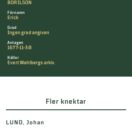
BÖRILSON
Förnamn
Erick
Grad
Ingen grad angiven
Antagen
1677-11-30
Källor
Evert Wahlbergs arkiv.
Fler knektar
LUND, Johan