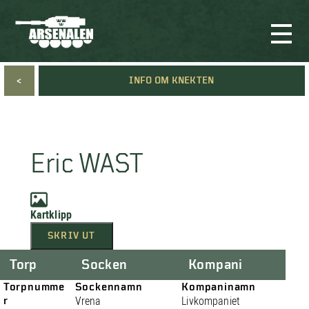
<
INFO OM KNEKTEN
Eric WAST
Kartklipp
SKRIV UT
Torp
Socken
Kompani
Torpnumme
Sockennamn
Kompaninamn
r
Vrena
Livkompaniet