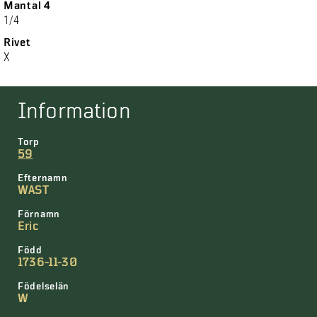
Mantal 4
1/4
Rivet
X
Information
Torp
59
Efternamn
WAST
Förnamn
Eric
Född
1736-11-30
Födelselän
W