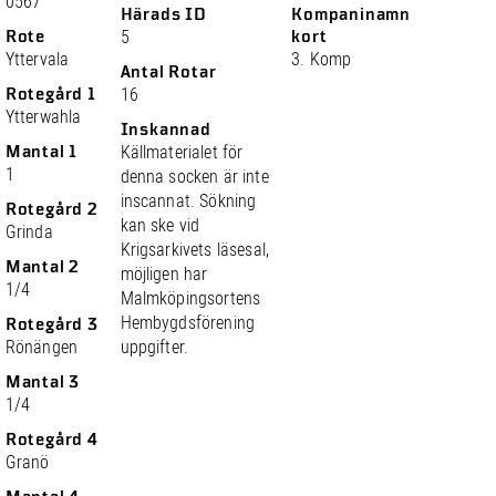
0567
Härads ID
Kompaninamn
Rote
5
kort
Yttervala
3. Komp
Antal Rotar
Rotegård 1
16
Ytterwahla
Inskannad
Mantal 1
Källmaterialet för
1
denna socken är inte
inscannat. Sökning
Rotegård 2
kan ske vid
Grinda
Krigsarkivets läsesal,
Mantal 2
möjligen har
1/4
Malmköpingsortens
Hembygdsförening
Rotegård 3
Rönängen
uppgifter.
Mantal 3
1/4
Rotegård 4
Granö