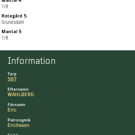
Mantal 4
1/8
Rotegård 5
Grundsdahl
Mantal 5
1/8
Information
Torp
567
Efternamn
WAHLBERG
Förnamn
Eric
Patronymik
Erichsson