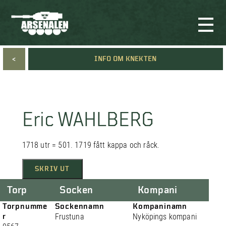
<
INFO OM KNEKTEN
Eric WAHLBERG
1718 utr = 501. 1719 fått kappa och råck.
SKRIV UT
Torp
Socken
Kompani
Torpnumme
Sockennamn
Kompaninamn
r
Frustuna
Nyköpings kompani