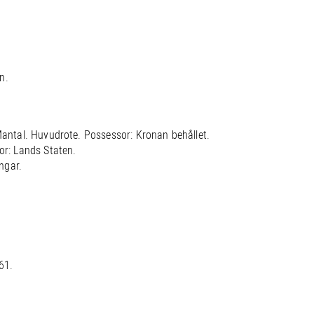
n.
 Mantal. Huvudrote. Possessor: Kronan behållet.
or: Lands Staten.
ngar.
61.