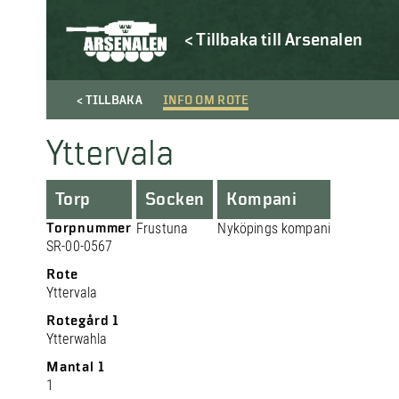
< Tillbaka till Arsenalen
< TILLBAKA
INFO OM ROTE
Yttervala
Torp
Socken
Kompani
Torpnummer
Frustuna
Nyköpings kompani
SR-00-0567
Rote
Yttervala
Rotegård 1
Ytterwahla
Mantal 1
1