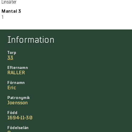
Linsäter
Mantal 3
1
Information
Torp
33
Efternamn
RALLER
Förnamn
Eric
Patronymik
Joensson
Född
1694-11-30
Födelselän