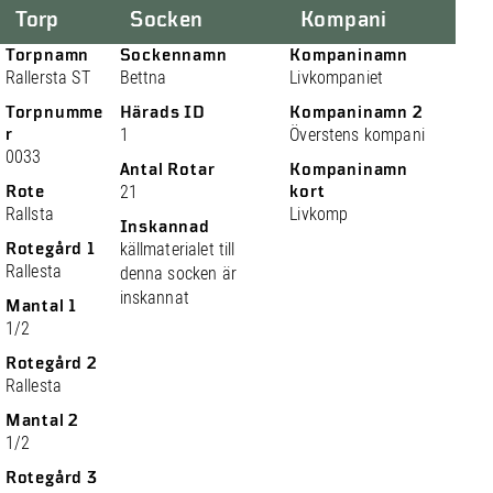
Torp
Socken
Kompani
Torpnamn
Sockennamn
Kompaninamn
Rallersta ST
Bettna
Livkompaniet
Torpnumme
Härads ID
Kompaninamn 2
r
1
Överstens kompani
0033
Antal Rotar
Kompaninamn
Rote
21
kort
Rallsta
Livkomp
Inskannad
Rotegård 1
källmaterialet till
Rallesta
denna socken är
inskannat
Mantal 1
1/2
Rotegård 2
Rallesta
Mantal 2
1/2
Rotegård 3