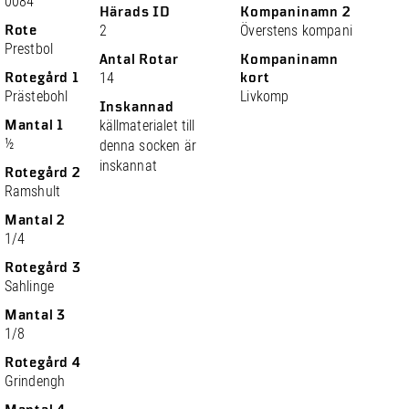
0084
Härads ID
Kompaninamn 2
Rote
2
Överstens kompani
Prestbol
Antal Rotar
Kompaninamn
Rotegård 1
14
kort
Prästebohl
Livkomp
Inskannad
Mantal 1
källmaterialet till
½
denna socken är
inskannat
Rotegård 2
Ramshult
Mantal 2
1/4
Rotegård 3
Sahlinge
Mantal 3
1/8
Rotegård 4
Grindengh