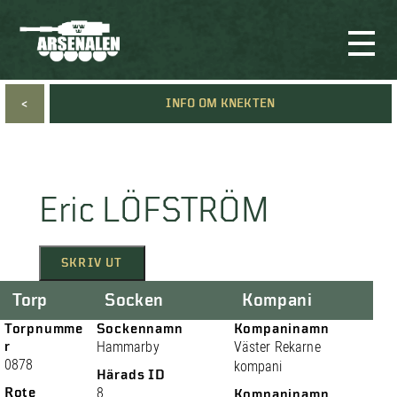
<
INFO OM KNEKTEN
Eric LÖFSTRÖM
SKRIV UT
Torp
Socken
Kompani
Torpnumme
Sockennamn
Kompaninamn
r
Hammarby
Väster Rekarne
0878
kompani
Härads ID
Rote
8
Kompaninamn