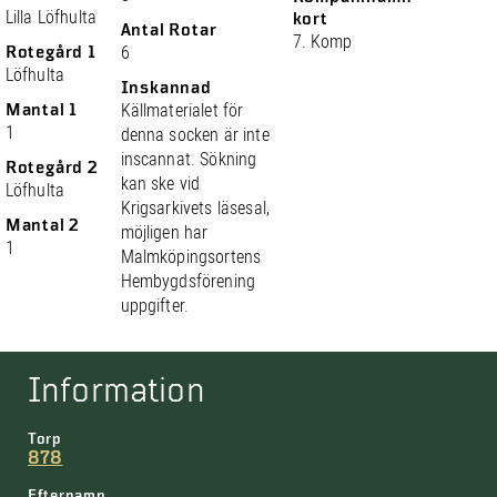
Lilla Löfhulta
kort
Antal Rotar
7. Komp
Rotegård 1
6
Löfhulta
Inskannad
Mantal 1
Källmaterialet för
1
denna socken är inte
inscannat. Sökning
Rotegård 2
kan ske vid
Löfhulta
Krigsarkivets läsesal,
Mantal 2
möjligen har
1
Malmköpingsortens
Hembygdsförening
uppgifter.
Information
Torp
878
Efternamn