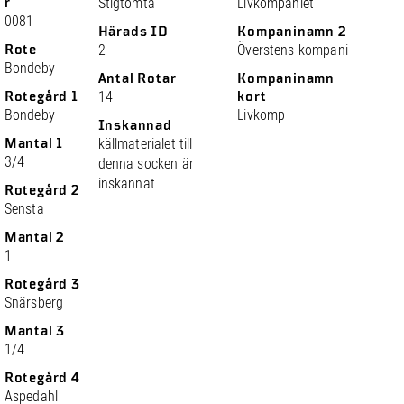
r
Stigtomta
Livkompaniet
0081
Härads ID
Kompaninamn 2
Rote
2
Överstens kompani
Bondeby
Antal Rotar
Kompaninamn
Rotegård 1
14
kort
Bondeby
Livkomp
Inskannad
Mantal 1
källmaterialet till
3/4
denna socken är
inskannat
Rotegård 2
Sensta
Mantal 2
1
Rotegård 3
Snärsberg
Mantal 3
1/4
Rotegård 4
Aspedahl