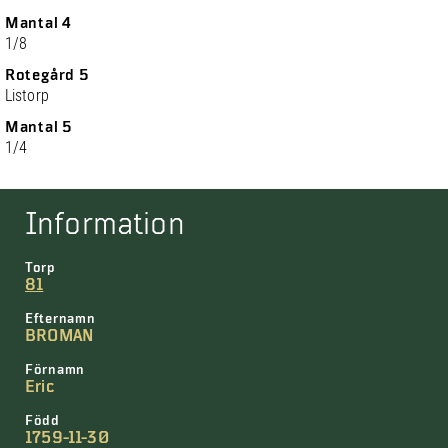
Mantal 4
1/8
Rotegård 5
Listorp
Mantal 5
1/4
Information
Torp
81
Efternamn
BROMAN
Förnamn
Eric
Född
1759-11-30