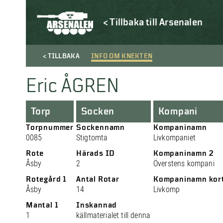
< Tillbaka till Arsenalen
< TILLBAKA
INFO OM KNEKTEN
Eric ÅGREN
Torp
Socken
Kompani
Torpnummer
Sockennamn
Kompaninamn
0085
Stigtomta
Livkompaniet
Rote
Härads ID
Kompaninamn 2
Åsby
2
Överstens kompani
Rotegård 1
Antal Rotar
Kompaninamn kor
Åsby
14
Livkomp
Mantal 1
Inskannad
1
källmaterialet till denna