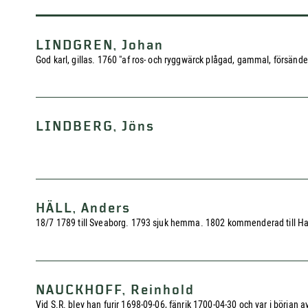
LINDGREN, Johan
God karl, gillas. 1760 "af ros- och ryggwärck plågad, gammal, försändes
LINDBERG, Jöns
HÄLL, Anders
18/7 1789 till Sveaborg. 1793 sjuk hemma. 1802 kommenderad till H
NAUCKHOFF, Reinhold
Vid S.R. blev han furir 1698-09-06, fänrik 1700-04-30 och var i börja