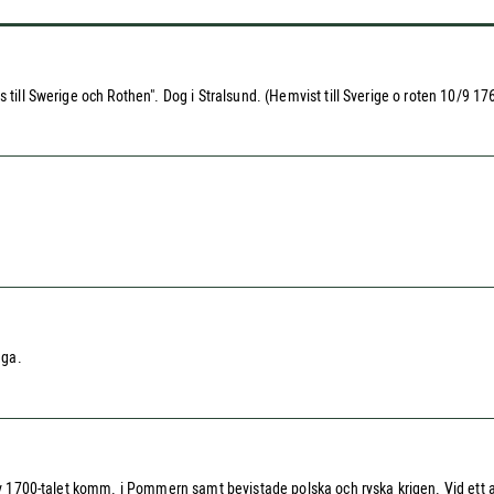
 till Swerige och Rothen". Dog i Stralsund. (Hemvist till Sverige o roten 10/9 17
aga.
n av 1700-talet komm. i Pommern samt bevistade polska och ryska krigen. Vid ett 