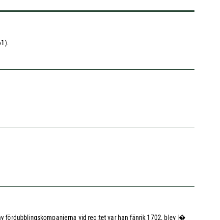
61).
av fördubblingskompanierna vid reg:tet var han fänrik 1702, blev l�