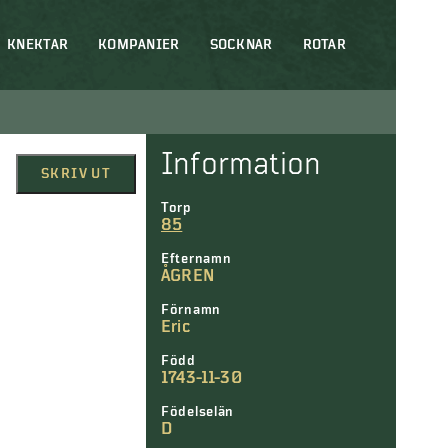
KNEKTAR
KOMPANIER
SOCKNAR
ROTAR
Information
SKRIV UT
Torp
85
Efternamn
ÅGREN
Förnamn
Eric
Född
1743-11-30
Födelselän
D