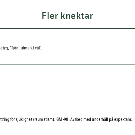
Fler knektar
etyg, "Tjänt utmärkt väl".
ättring för sjuklighet (reumatism). GM -98: Avsked med underhåll på expektans.