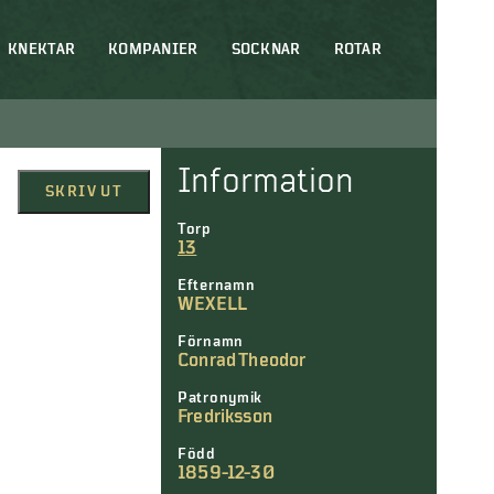
KNEKTAR
KOMPANIER
SOCKNAR
ROTAR
Information
SKRIV UT
Torp
13
Efternamn
WEXELL
Förnamn
Conrad Theodor
Patronymik
Fredriksson
Född
1859-12-30