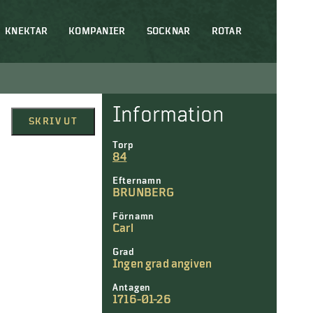
KNEKTAR
KOMPANIER
SOCKNAR
ROTAR
Information
SKRIV UT
Torp
84
Efternamn
BRUNBERG
Förnamn
Carl
Grad
Ingen grad angiven
Antagen
1716-01-26