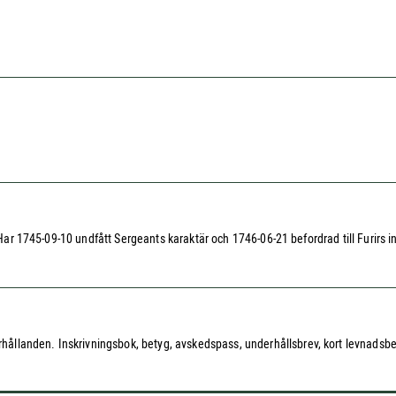
. Har 1745-09-10 undfått Sergeants karaktär och 1746-06-21 befordrad till Furirs i
landen. Inskrivningsbok, betyg, avskedspass, underhållsbrev, kort levnadsbesk