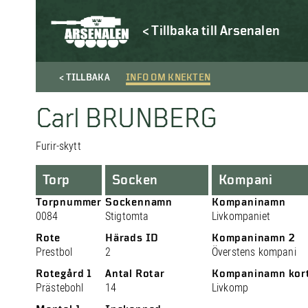
< Tillbaka till Arsenalen
< TILLBAKA
INFO OM KNEKTEN
Carl BRUNBERG
Furir-skytt
Torp
Socken
Kompani
Torpnummer
Sockennamn
Kompaninamn
0084
Stigtomta
Livkompaniet
Rote
Härads ID
Kompaninamn 2
Prestbol
2
Överstens kompani
Rotegård 1
Antal Rotar
Kompaninamn kor
Prästebohl
14
Livkomp