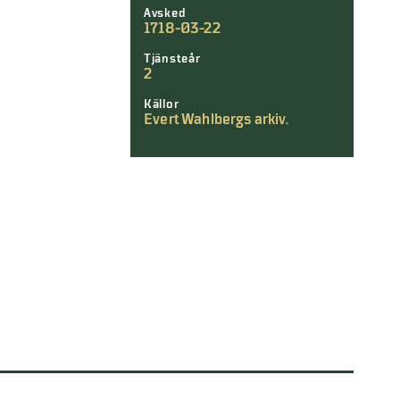
Avsked
1718-03-22
Tjänsteår
2
Källor
Evert Wahlbergs arkiv.