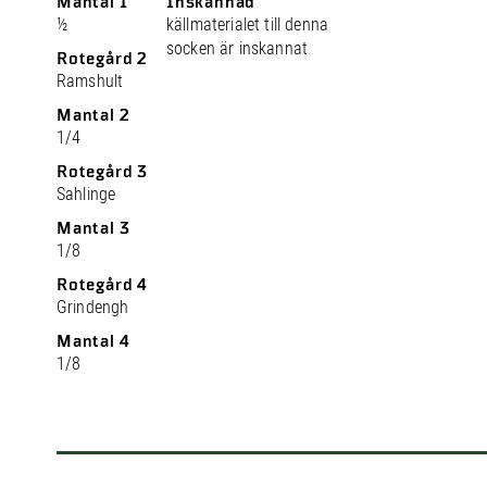
Mantal 1
Inskannad
½
källmaterialet till denna
socken är inskannat
Rotegård 2
Ramshult
Mantal 2
1/4
Rotegård 3
Sahlinge
Mantal 3
1/8
Rotegård 4
Grindengh
Mantal 4
1/8