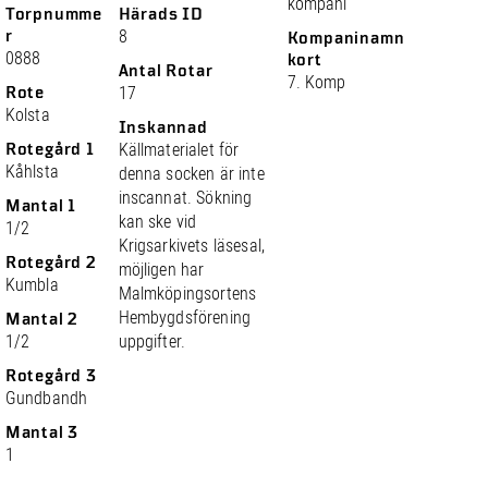
kompani
Torpnumme
Härads ID
r
8
Kompaninamn
0888
kort
Antal Rotar
7. Komp
Rote
17
Kolsta
Inskannad
Rotegård 1
Källmaterialet för
Kåhlsta
denna socken är inte
inscannat. Sökning
Mantal 1
kan ske vid
1/2
Krigsarkivets läsesal,
Rotegård 2
möjligen har
Kumbla
Malmköpingsortens
Hembygdsförening
Mantal 2
1/2
uppgifter.
Rotegård 3
Gundbandh
Mantal 3
1