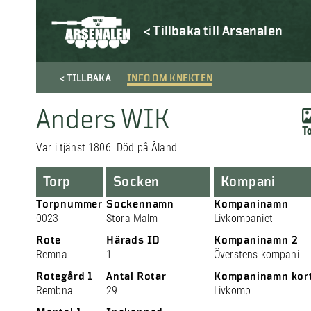
< Tillbaka till Arsenalen
< TILLBAKA
INFO OM KNEKTEN
Anders WIK
To
Var i tjänst 1806. Död på Åland.
Torp
Socken
Kompani
Torpnummer
Sockennamn
Kompaninamn
0023
Stora Malm
Livkompaniet
Rote
Härads ID
Kompaninamn 2
Remna
1
Överstens kompani
Rotegård 1
Antal Rotar
Kompaninamn kor
Rembna
29
Livkomp