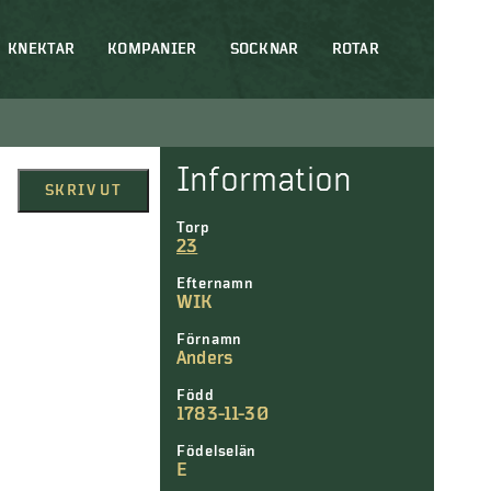
KNEKTAR
KOMPANIER
SOCKNAR
ROTAR
Information
SKRIV UT
Torp
23
Efternamn
WIK
Förnamn
Anders
Född
1783-11-30
Födelselän
E