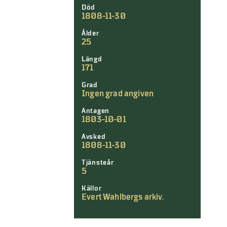
Död
1808-11-30
Ålder
25
Längd
171
Grad
Ingen grad angiven
Antagen
1803-10-01
Avsked
1808-11-30
Tjänsteår
5
Källor
Evert Wahlbergs arkiv.