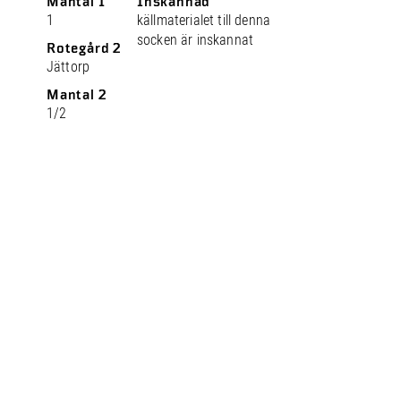
Mantal 1
Inskannad
1
källmaterialet till denna
socken är inskannat
Rotegård 2
Jättorp
Mantal 2
1/2