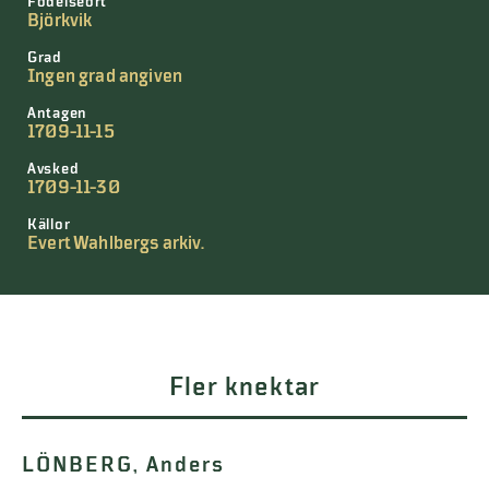
Födelseort
Björkvik
Grad
Ingen grad angiven
Antagen
1709-11-15
Avsked
1709-11-30
Källor
Evert Wahlbergs arkiv.
Fler knektar
LÖNBERG, Anders