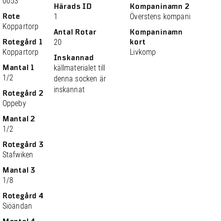
0053
Härads ID
Kompaninamn 2
Rote
1
Överstens kompani
Koppartorp
Antal Rotar
Kompaninamn
Rotegård 1
20
kort
Koppartorp
Livkomp
Inskannad
Mantal 1
källmaterialet till
1/2
denna socken är
inskannat
Rotegård 2
Oppeby
Mantal 2
1/2
Rotegård 3
Stafwiken
Mantal 3
1/8
Rotegård 4
Siöändan