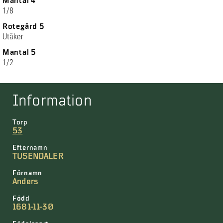
Mantal 4
1/8
Rotegård 5
Utåker
Mantal 5
1/2
Information
Torp
53
Efternamn
TUSENDALER
Förnamn
Anders
Född
1681-11-30