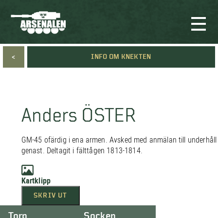
<
INFO OM KNEKTEN
Anders ÖSTER
GM-45 ofärdig i ena armen. Avsked med anmälan till underhåll
genast. Deltagit i fälttågen 1813-1814.
Kartklipp
SKRIV UT
Torp
Socken