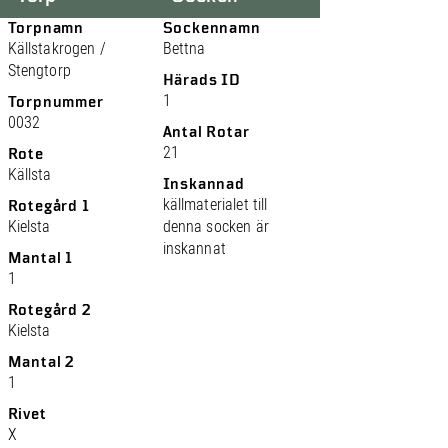
Torpnamn
Sockennamn
Källstakrogen /
Bettna
Stengtorp
Härads ID
1
Torpnummer
0032
Antal Rotar
21
Rote
Källsta
Inskannad
källmaterialet till
Rotegård 1
Kielsta
denna socken är
inskannat
Mantal 1
1
Rotegård 2
Kielsta
Mantal 2
1
Rivet
X