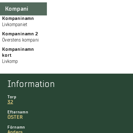
Kompani
Kompaninamn
Livkompaniet
Kompaninamn 2
Överstens kompani
Kompaninamn
kort
Livkomp
Information
Torp
32
Efternamn
ÖSTER
Förnamn
Anders