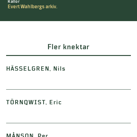
Källor
Evert Wahlbergs arkiv.
Fler knektar
HÄSSELGREN, Nils
TÖRNQWIST, Eric
MÅNSON, Per