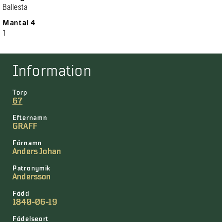
Ballesta
Mantal 4
1
Information
Torp
67
Efternamn
GRAFF
Förnamn
Anders Johan
Patronymik
Andersson
Född
1840-06-19
Födelseort