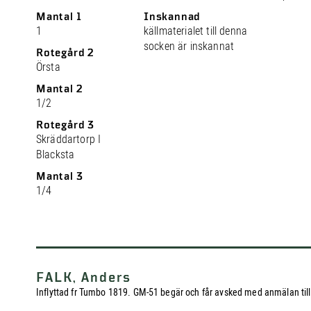
Mantal 1
Inskannad
1
källmaterialet till denna
socken är inskannat
Rotegård 2
Örsta
Mantal 2
1/2
Rotegård 3
Skräddartorp I
Blacksta
Mantal 3
1/4
FALK, Anders
Inflyttad fr Tumbo 1819. GM-51 begär och får avsked med anmälan till u