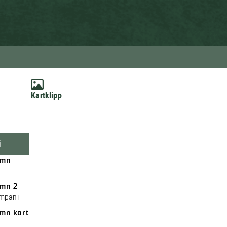
Kartklipp
i
amn
mn 2
ompani
mn kort