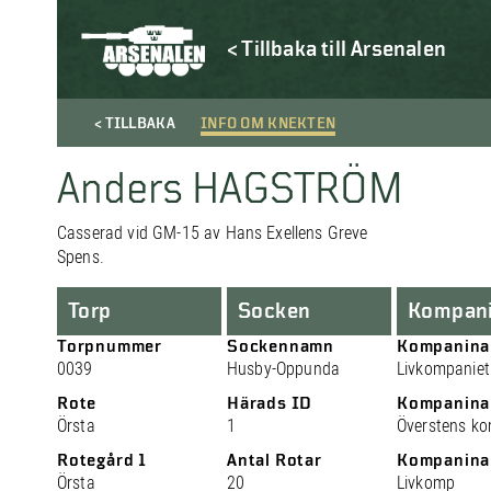
< Tillbaka till Arsenalen
< TILLBAKA
INFO OM KNEKTEN
Anders HAGSTRÖM
Casserad vid GM-15 av Hans Exellens Greve
Spens.
Torp
Socken
Kompan
Torpnummer
Sockennamn
Kompanin
0039
Husby-Oppunda
Livkompaniet
Rote
Härads ID
Kompanina
Örsta
1
Överstens k
Rotegård 1
Antal Rotar
Kompanina
Örsta
20
Livkomp