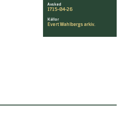
Avsked
1715-04-26
Källor
Evert Wahlbergs arkiv.