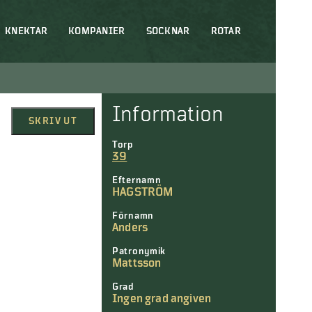
KNEKTAR
KOMPANIER
SOCKNAR
ROTAR
Information
SKRIV UT
Torp
39
Efternamn
HAGSTRÖM
Förnamn
Anders
Patronymik
Mattsson
Grad
Ingen grad angiven